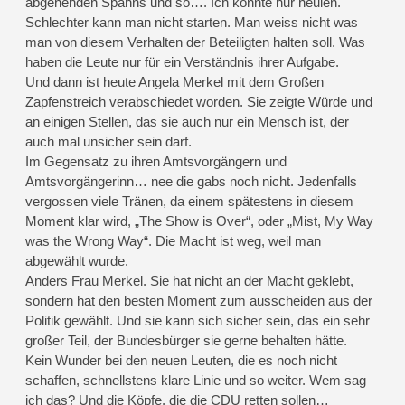
abgehenden Spahns und so…. Ich könnte nur heulen.
Schlechter kann man nicht starten. Man weiss nicht was
man von diesem Verhalten der Beteiligten halten soll. Was
haben die Leute nur für ein Verständnis ihrer Aufgabe.
Und dann ist heute Angela Merkel mit dem Großen
Zapfenstreich verabschiedet worden. Sie zeigte Würde und
an einigen Stellen, das sie auch nur ein Mensch ist, der
auch mal unsicher sein darf.
Im Gegensatz zu ihren Amtsvorgängern und
Amtsvorgängerinn… nee die gabs noch nicht. Jedenfalls
vergossen viele Tränen, da einem spätestens in diesem
Moment klar wird, „The Show is Over“, oder „Mist, My Way
was the Wrong Way“. Die Macht ist weg, weil man
abgewählt wurde.
Anders Frau Merkel. Sie hat nicht an der Macht geklebt,
sondern hat den besten Moment zum ausscheiden aus der
Politik gewählt. Und sie kann sich sicher sein, das ein sehr
großer Teil, der Bundesbürger sie gerne behalten hätte.
Kein Wunder bei den neuen Leuten, die es noch nicht
schaffen, schnellstens klare Linie und so weiter. Wem sag
ich das? Und die Köpfe, die die CDU retten sollen…