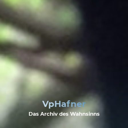
VpHafner
Das Archiv des Wahnsinns