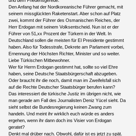
und dem Friedensgerede.
Den Anfang hat der Nordkoreanische Führer gemacht, mit
seinem missglückten Raketenstart. Aber schon auf Platz
zwei, kommt der Führer des Osmanischen Reiches, der
Herr Erdogan mit seinem Volksentscheid. Nun ist er der
Führer von 51,xx Prozent der Türkern in der Welt. In
Deutschland sollen die meisten für El Presidente gestimmt
haben. Also für Todesstrafe, Dekrete am Parlament vorbei,
Ernennung der Höchsten Richter, Minister und so weiter.
Liebe Türkischen Mitbewohner.
Wer für Herrn Erdogan gestimmt hat, sollte so viel Ehre
haben, seine Deutsche Staatsbürgerschaft abzugeben.
Oder braucht ihr die noch, damit man im Zweifelsfall sich
auf die Rechte Deutscher Staatsbürger berufen kann?
Das interessiert die türkische Justiz im übrigen nicht, wie
man gerade am Fall des Journalisten Deniz Yücel sieht. Da
sieht selbst die Bundesregierung keinen Zwang zum
handeln. Und meint ihr wirklich euch würde es anders
ergehen, wenn ihr dann doch ins Visier von Erdogan
geratet?
Denkt mal drüber nach. Obwohl, dafür ist es jetzt zu spät.