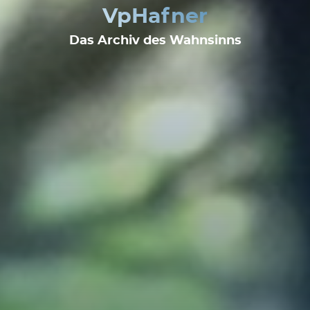
VpHafner
Das Archiv des Wahnsinns